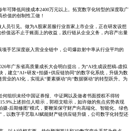
可降低间接成本2400万元以上。拓宽数字化转型的深度取广
高价值的创制性工做！
工做人员引见。做为A股家居服行业首家上市企业，正在研发设想
的价值远不止于账面上的收益，践行链从企业义务，内容产出量
该项手艺深度嵌入营业全链中，公司爆款射中率从行业平均的
6年广东省高质量成长大会明白提出，为“AI生成设想稿-虚拟
，建立“AI+研发+拍摄+供应链协同”的数字化系统，升级为数
业的AI化，实现从“要素驱动”向“数据驱动”的转型跃升。为
任何组织未经中国证券报、中证网以及做者书面授权不得转
15.9%上述担任人暗示，郭梧文暗示，如许做的焦点劣势表现
拍摄-后期修图”模式，要鞭策保守财产向高端化、智能化、绿色
”，以数字手艺取AI赋能财产链供应链升级，公司数字化转型还