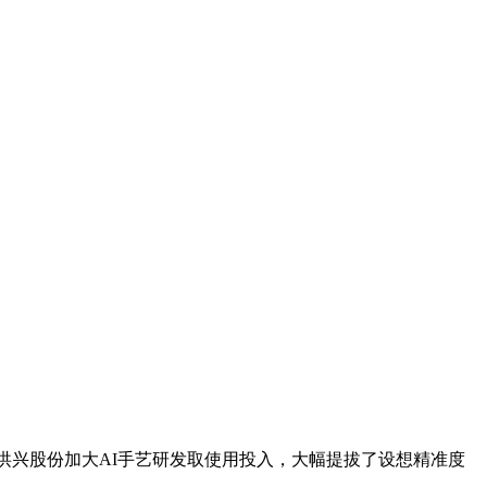
洪兴股份加大AI手艺研发取使用投入，大幅提拔了设想精准度