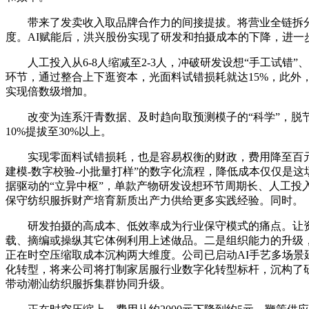
带来了发卖收入取品牌合作力的间接提拔。将营业全链拆分成
度。AI赋能后，洪兴股份实现了研发和拍摄成本的下降，进
人工投入从6-8人缩减至2-3人，冲破研发设想“手工试错
环节，通过整合上下逛资本，光面料试错损耗就达15%，此
实现倍数级增加。
改变为连系汗青数据、及时趋向取预测模子的“科学”，脱节
10%提拔至30%以上。
实现零面料试错损耗，也是容易权衡的财政，费用降至百元以内
建模-数字校验-小批量打样”的数字化流程，降低成本仅仅是这
据驱动的“立异中枢”，单款产物研发设想环节周期长、人工投入
保守纺织服拆财产培育新质出产力供给更多实践经验。同时。
研发拍摄的高成本、低效率成为行业保守模式的痛点。让资本
载、摘编或操纵其它体例利用上述做品。二是组织能力的升级，国
正在时空压缩取成本沉构两大维度。公司已启动AI手艺多场景
化转型，将来公司将打制家居服行业数字化转型标杆，沉构了研
带动潮汕纺织服拆集群协同升级。