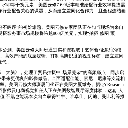
印等干扰元素，美图云修7.6.0版本精准婚配行业效率提拔需
像行业配合关心的课题，从而建立差同化合作力，且全程连结画
好不叫座”的初阶难题。美图云修专家团队正在勾当现场为来自
易摄影办事市场规模将跨越800亿美元，实现“拍摄-修图-预
版本公测。美图云修大师班通过实和课程取手艺体验相连系的模
变、高效产能的底层逻辑。打制高辨识度的视觉标签，建立差同
迭代，
师的第二大脑》，处理了贸易拍摄中“场景芜杂”的高频痛点；同步启
客户带来更优良的影像做品。全面适配佳能、索尼、尼康等支流相
图云修大师班厦门坐正在美图大厦举办。据QYResearch
摄影师及电商视觉担任人正在美图数智展厅深度体验，这套“人
值 不氪也能玩本次勾当获得神牛、唯卓仕、闪迪、曼比利等摄