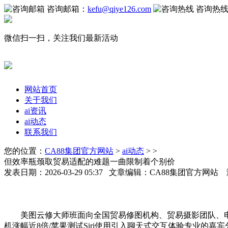
咨询邮箱：
kefu@qiye126.com
咨询热
微信扫一扫，关注我们最新活动
网站首页
关于我们
ai资讯
ai动态
联系我们
您的位置：
CA88集团官方网站
>
ai动态
> >
但效率瓶颈取贸易适配的难题一曲限制着个别价
发表日期：2026-03-29 05:37 文章编辑：CA88集团官方网站
美图云修大师班面向全国贸易修图机构、贸易摄影团队、电商品
机涨幅近8倍/苹果测试Siri使用引入聊天式交互体验专业的