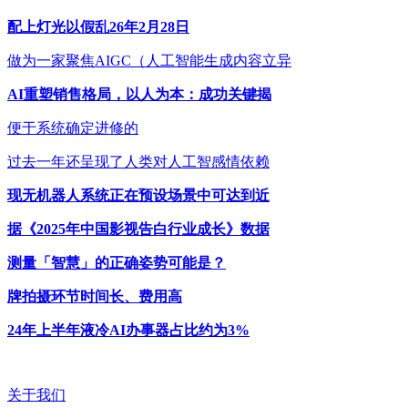
配上灯光以假乱26年2月28日
做为一家聚焦AIGC（人工智能生成内容立异
AI重塑销售格局，以人为本：成功关键揭
便于系统确定进修的
过去一年还呈现了人类对人工智感情依赖
现无机器人系统正在预设场景中可达到近
据《2025年中国影视告白行业成长》数据
测量「智慧」的正确姿势可能是？
牌拍摄环节时间长、费用高
24年上半年液冷AI办事器占比约为3%
关于我们