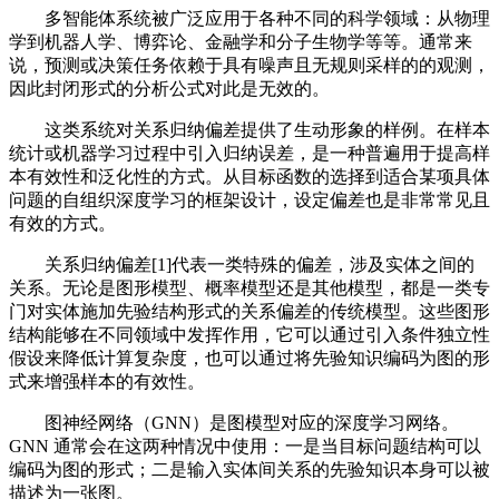
多智能体系统被广泛应用于各种不同的科学领域：从物理
学到机器人学、博弈论、金融学和分子生物学等等。通常来
说，预测或决策任务依赖于具有噪声且无规则采样的的观测，
因此封闭形式的分析公式对此是无效的。
这类系统对关系归纳偏差提供了生动形象的样例。在样本
统计或机器学习过程中引入归纳误差，是一种普遍用于提高样
本有效性和泛化性的方式。从目标函数的选择到适合某项具体
问题的自组织深度学习的框架设计，设定偏差也是非常常见且
有效的方式。
关系归纳偏差[1]代表一类特殊的偏差，涉及实体之间的
关系。无论是图形模型、概率模型还是其他模型，都是一类专
门对实体施加先验结构形式的关系偏差的传统模型。这些图形
结构能够在不同领域中发挥作用，它可以通过引入条件独立性
假设来降低计算复杂度，也可以通过将先验知识编码为图的形
式来增强样本的有效性。
图神经网络（GNN）是图模型对应的深度学习网络。
GNN 通常会在这两种情况中使用：一是当目标问题结构可以
编码为图的形式；二是输入实体间关系的先验知识本身可以被
描述为一张图。