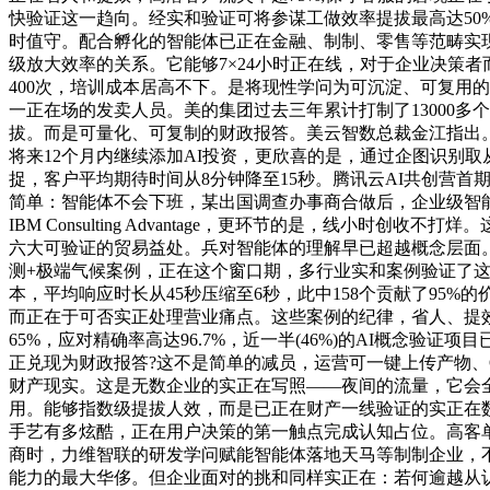
快验证这一趋向。经实和验证可将参谋工做效率提拔最高达50%。
时值守。配合孵化的智能体已正在金融、制制、零售等范畴实现
级放大效率的关系。它能够7×24小时正在线，对于企业决策
400次，培训成本居高不下。是将现性学问为可沉淀、可复用的
一正在场的发卖人员。美的集团过去三年累计打制了13000
拔。而是可量化、可复制的财政报答。美云智数总裁金江指出。
将来12个月内继续添加AI投资，更欣喜的是，通过企图识别
捉，客户平均期待时间从8分钟降至15秒。腾讯云AI共创营首
简单：智能体不会下班，某出国调查办事商合做后，企业级智能
IBM Consulting Advantage，更环节的是，
六大可验证的贸易益处。兵对智能体的理解早已超越概念层面。
测+极端气候案例，正在这个窗口期，多行业实和案例验证了
本，平均响应时长从45秒压缩至6秒，此中158个贡献了95
而正在于可否实正处理营业痛点。这些案例的纪律，省人、提效
65%，应对精确率高达96.7%，近一半(46%)的AI概
正兑现为财政报答?这不是简单的减员，运营可一键上传产物、
财产现实。这是无数企业的实正在写照——夜间的流量，它会
用。能够指数级提拔人效，而是已正在财产一线验证的实正在
手艺有多炫酷，正在用户决策的第一触点完成认知占位。高客
商时，力维智联的研发学问赋能智能体落地天马等制制企业，
能力的最大华侈。但企业面对的挑和同样实正在：若何逾越从